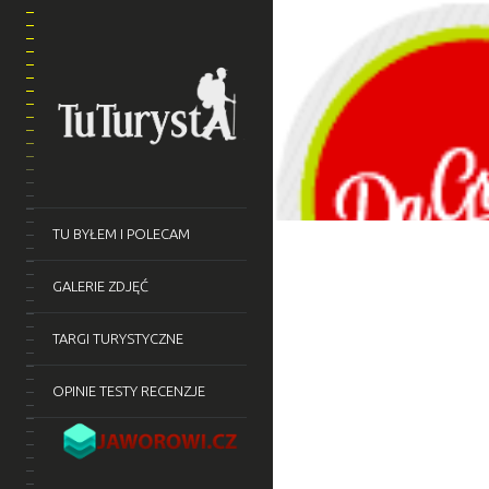
PIZZERIA DA
GORBATOWA
OSTROŁĘKA
MAZOWIECKIE
Ostrołęka Gorbatowa 13
OSTROŁĘKA
POLSKA
RESTAURACJE
TU BYŁEM I POLECAM
TU BYŁEM I POLECAM
GALERIE ZDJĘĆ
TARGI TURYSTYCZNE
OPINIE TESTY RECENZJE