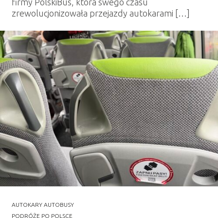
firmy PolskiBus, która swego czasu
zrewolucjonizowała przejazdy autokarami […]
AUTOKARY AUTOBUSY
PODRÓŻE PO POLSCE