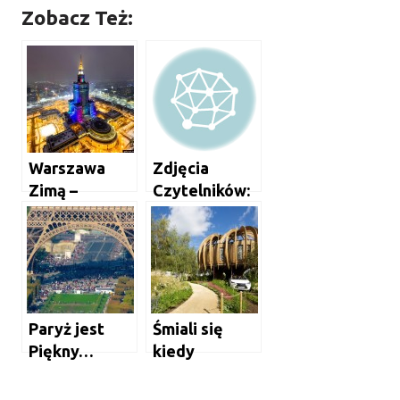
Zobacz Też:
Warszawa
Zdjęcia
Zimą –
Czytelników:
Niesamowita
Nocne Życie
Galeria
Opola
Paryż jest
Śmiali się
Piękny…
kiedy
budowałem
domek na