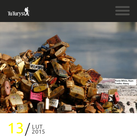
13
LUT
2015