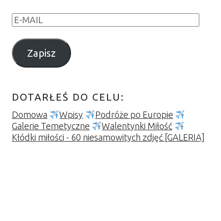
E
-
M
Zapisz
A
I
L
DOTARŁEŚ DO CELU:
Domowa
Wpisy
Podróże po Europie
Galerie Temetyczne
Walentynki Miłość
Kłódki miłości - 60 niesamowitych zdjęć [GALERIA]