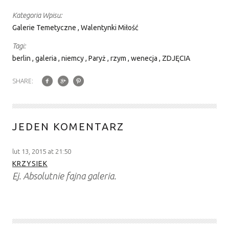
drzewie, ale
Kategoria Wpisu:
gdy go
Galerie Temetyczne
Walentynki Miłość
pokazałem
Tagi:
światu…
berlin
galeria
niemcy
Paryż
rzym
wenecja
ZDJĘCIA
SHARE:
JEDEN KOMENTARZ
lut 13, 2015 at 21:50
KRZYSIEK
Ej. Absolutnie fajna galeria.