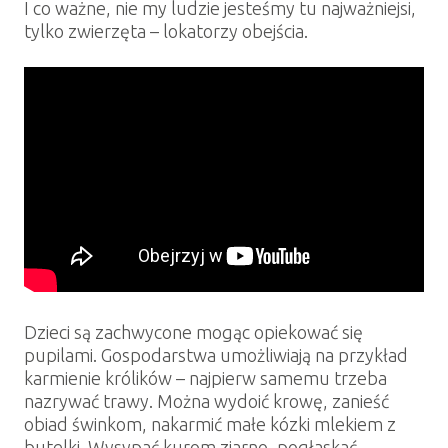
I co ważne, nie my ludzie jesteśmy tu najważniejsi,
tylko zwierzęta – lokatorzy obejścia.
Dzieci są zachwycone mogąc opiekować się
pupilami. Gospodarstwa umożliwiają na przykład
karmienie królików – najpierw samemu trzeba
nazrywać trawy. Można wydoić krowę, zanieść
obiad świnkom, nakarmić małe kózki mlekiem z
butelki. Wysypać kurom ziarno, pogłaskać