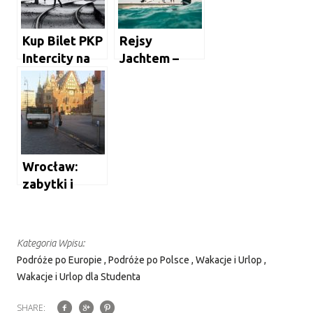
1000zł ?
Kup Bilet PKP
Rejsy
Intercity na
Jachtem –
Poczcie
Niezapomnia
ny urlop na
Bałtyku
Wrocław:
zabytki i
perły
miejskiej
architektury
Kategoria Wpisu:
Podróże po Europie
Podróże po Polsce
Wakacje i Urlop
Wakacje i Urlop dla Studenta
SHARE: