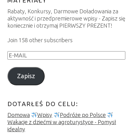
MATERIAŁY
Rabaty, Konkursy, Darmowe Doładowania za
aktywność i przedpremierowe wpisy - Zapisz się
koniecznie i otrzymaj PIERWSZY PREZENT!
Join 158 other subscribers
E
-
M
Zapisz
A
I
L
DOTARŁEŚ DO CELU:
Domowa
Wpisy
Podróże po Polsce
Wakacje z dziećmi w agroturystyce - Pomysł
idealny