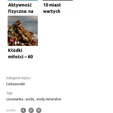
Aktywność
10 miast
fizyczna: na
wartych
jaki sport się
odwiedzenia
zdecydować?
we Włoszech
Kłódki
miłości – 60
niesamowityc
h zdjęć
[GALERIA]
Kategoria Wpisu:
Ciekawostki
Tagi:
cisowianka
woda
wody mineralne
SHARE: