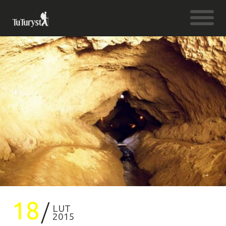
18
LUT
2015